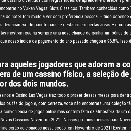
de cassino divertidos com regras fáceis de aprender e oferecem prêm
 encontrar no Vulkan Vegas: Slots Clássicos. Também conhecidas como “
lha do hotel, tem muito a ver com preferência pessoal – tudo depende 
s destacam-se do pacote para se destacar em certas áreas – como as s
rtas mostram que há sempre uma nova chance de ganhar um bônus de ca
que nosso índice de pagamento do ano passado chegou a 96,8%. Isso 
ara aqueles jogadores que adoram a co
ra de um cassino físico, a seleção de 
or dos dois mundos.
sinos e Casino Las Vegas traz todo o prazer dessas mesas para dentro
dos os fãs do jogo e, com certeza, você não encontrará uma coleção 
a conveniência de jogos online mas sentem falta da atmosfera de um cas
. Novos Cassinos Novembro 2021 . Nossos prêmios mensais para Nov
nline serão adicionados nessa seção, em Novembro de 2021! Existem in