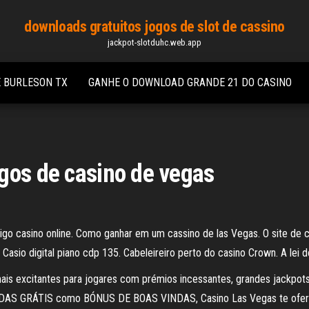
downloads gratuitos jogos de slot de cassino
jackpot-slotduhc.web.app
 BURLESON TX
GANHE O DOWNLOAD GRANDE 21 DO CASINO
gos de casino de vegas
go casino online. Como ganhar em um cassino de las Vegas. O site de cas
 Casio digital piano cdp 135. Cabeleireiro perto do casino Crown. A lei
s excitantes para jogares com prémios incessantes, grandes jackpots, 
EDAS GRÁTIS como BÓNUS DE BOAS VINDAS, Casino Las Vegas te ofer