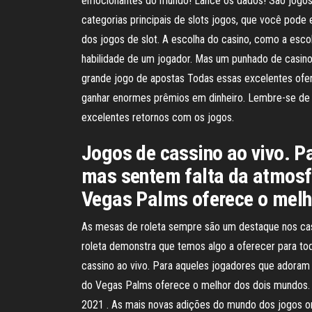
emocionantes do mundo! Lance os dados! São jogos 
categorias principais de slots jogos, que você pode
dos jogos de slot. A escolha do casino, como a esco
habilidade de um jogador. Mas um punhado de casino
grande jogo de apostas Todas essas excelentes ofe
ganhar enormes prêmios em dinheiro. Lembre-se de 
excelentes retornos com os jogos.
Jogos de cassino ao vivo. P
mas sentem falta da atmosfe
Vegas Palms oferece o melh
As mesas de roleta sempre são um destaque nos cas
roleta demonstra que temos algo a oferecer para to
cassino ao vivo. Para aqueles jogadores que adoram 
do Vegas Palms oferece o melhor dos dois mundos
2021 . As mais novas adições do mundo dos jogos o