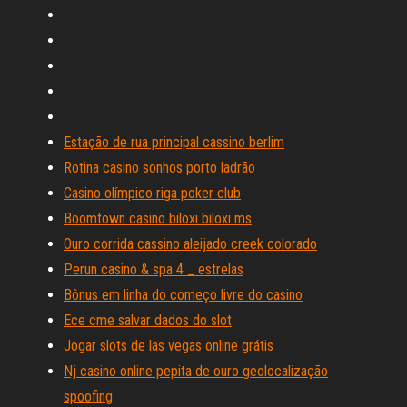
Estação de rua principal cassino berlim
Rotina casino sonhos porto ladrão
Casino olímpico riga poker club
Boomtown casino biloxi biloxi ms
Ouro corrida cassino aleijado creek colorado
Perun casino & spa 4 _ estrelas
Bônus em linha do começo livre do casino
Ece cme salvar dados do slot
Jogar slots de las vegas online grátis
Nj casino online pepita de ouro geolocalização
spoofing