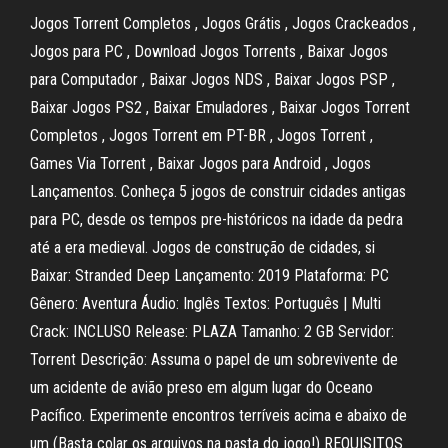
Jogos Torrent Completos , Jogos Grátis , Jogos Crackeados ,
Jogos para PC , Download Jogos Torrents , Baixar Jogos
para Computador , Baixar Jogos NDS , Baixar Jogos PSP ,
Baixar Jogos PS2 , Baixar Emuladores , Baixar Jogos Torrent
Completos , Jogos Torrent em PT-BR , Jogos Torrent ,
Games Via Torrent , Baixar Jogos para Android , Jogos
Lançamentos. Conheça 5 jogos de construir cidades antigas
para PC, desde os tempos pre-históricos na idade da pedra
até a era medieval. Jogos de construção de cidades, si
Baixar: Stranded Deep Lançamento: 2019 Plataforma: PC
Gênero: Aventura Áudio: Inglês Textos: Português | Multi
Crack: INCLUSO Release: PLAZA Tamanho: 2 GB Servidor:
Torrent Descrição: Assuma o papel de um sobrevivente de
um acidente de avião preso em algum lugar do Oceano
Pacífico. Experimente encontros terríveis acima e abaixo de
um (Basta colar os arquivos na pasta do jogo!) REQUISITOS