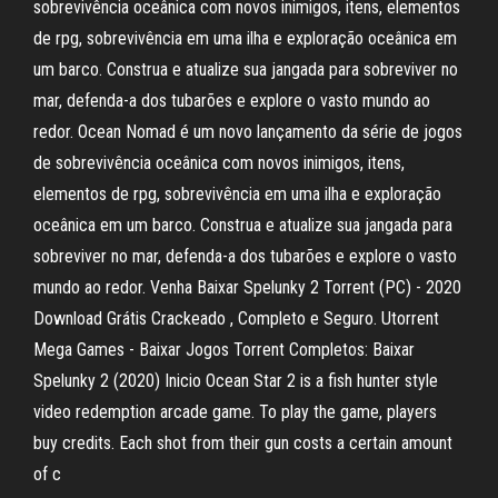
sobrevivência oceânica com novos inimigos, itens, elementos
de rpg, sobrevivência em uma ilha e exploração oceânica em
um barco. Construa e atualize sua jangada para sobreviver no
mar, defenda-a dos tubarões e explore o vasto mundo ao
redor. Ocean Nomad é um novo lançamento da série de jogos
de sobrevivência oceânica com novos inimigos, itens,
elementos de rpg, sobrevivência em uma ilha e exploração
oceânica em um barco. Construa e atualize sua jangada para
sobreviver no mar, defenda-a dos tubarões e explore o vasto
mundo ao redor. Venha Baixar Spelunky 2 Torrent (PC) - 2020
Download Grátis Crackeado , Completo e Seguro. Utorrent
Mega Games - Baixar Jogos Torrent Completos: Baixar
Spelunky 2 (2020) Inicio Ocean Star 2 is a fish hunter style
video redemption arcade game. To play the game, players
buy credits. Each shot from their gun costs a certain amount
of c