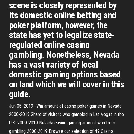
scene is closely represented by
its domestic online betting and
poker platform, however, the
state has yet to legalize state-
regulated online casino
gambling. Nonetheless, Nevada
has a vast variety of local
domestic gaming options based
on land which we will cover in this
guide.
Jun 05, 2019 · Win amount of casino poker games in Nevada
2000-2019 Share of visitors who gambled in Las Vegas in the
U.S. 2009-2019 Nevada casino gaming amount won from
gambling 2000-2019 Browse our selection of 49 Casino