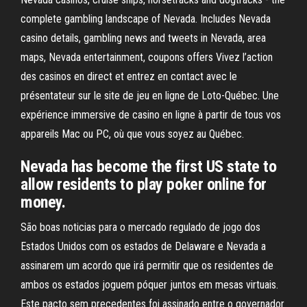
complete gambling landscape of Nevada. Includes Nevada
casino details, gambling news and tweets in Nevada, area
maps, Nevada entertainment, coupons offers Vivez l’action
des casinos en direct et entrez en contact avec le
présentateur sur le site de jeu en ligne de Loto-Québec. Une
expérience immersive de casino en ligne à partir de tous vos
appareils Mac ou PC, où que vous soyez au Québec.
Nevada has become the first US state to
allow residents to play poker online for
money.
São boas noticias para o mercado regulado de jogo dos
Estados Unidos com os estados de Delaware e Nevada a
assinarem um acordo que irá permitir que os residentes de
ambos os estados joguem póquer juntos em mesas virtuais.
Este pacto sem precedentes foi assinado entre o governador