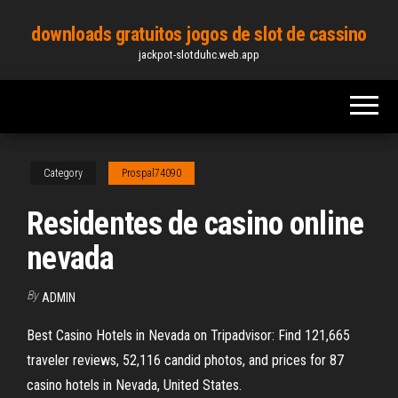
Skip
downloads gratuitos jogos de slot de cassino
to
jackpot-slotduhc.web.app
the
content
Category
Prospal74090
Residentes de casino online
nevada
By
ADMIN
Best Casino Hotels in Nevada on Tripadvisor: Find 121,665
traveler reviews, 52,116 candid photos, and prices for 87
casino hotels in Nevada, United States.