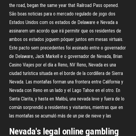
the road, began the same year that Railroad Pass opened.
São boas noticias para o mercado regulado de jogo dos
Estados Unidos com os estados de Delaware e Nevada a
assinarem um acordo que irá permitir que os residentes de
ambos os estados joguem póquer juntos em mesas virtuais.
Este pacto sem precedentes foi assinado entre o governador
de Delaware, Jack Markell e o governador de Nevada, Brian
Casino Viajes por el día a Reno, NV Reno, Nevada es una
ciudad turística situada en el borde de la cordillera de Sierra
Nevada. Las montañas forman una frontera entre California y
Nevada con Reno en un lado y el Lago Tahoe en el otro. En
Santa Clarita, y hasta en Malibú, una nevada leve y fuera de lo
común sorprendió a residentes y visitantes, mientras que en
las montañas se acumuló más de un pie de nieve y las
Nevada's legal online gambling