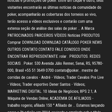
notícias e promoções de poker. Entre um clique e outro, seus
visitantes encontrarão as últimas notícias da comunidade do
poker, acompanharão as coberturas dos torneios ao vivo,
terão acesso a vídeos exclusivos e contarão com uma
extensa seção de análise das salas de poker … A Marca
PATROCINADOS PARCEIROS VÍDEOS Notícias PRODUTOS
Comprar DOWNLOAD DOWNLOAD CATÁLOGO POKER NEWS
OUTROS CONTATO CONTATO FALE CONOSCO ONDE
ENCONTRAR REPRESENTANTE. rolar . PRODUTOS. REDES
SOCIAIS . Poker. 530 Avenida Júlio Renner, Senai, RS, 95780-
000, Brasil +55 51 3649 0700 contato@poker… mestre de
corridas de cavalos - André - Vídeos; Trader Cavalos Pre Live
- Vídeos; Trader esportivo Dener Santos - Vídeos;
MARKETING DIGITAL. 10 Ideias de Negócios; 8PS 2.1; A
Máquina de Vendas Online; ACADEMIA DE AFILIADOS -
trabalho rogerio; afiliado 150 ° Afiliado de … Estamos lançando