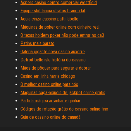
Aspers casino centro comercial westfield
Equipe slot lancia stratos branco kit
Águia cinza cassino patti labelle
Máquinas de poker online com dinheiro real
O texas holdem poker não pode entrar no ca3
Patins mais barato
Galeria gigante nova casino auxerre
Detroit belle isle história do cassino
Mãos de pôquer para segurar e dobrar
Casino em linha harris chicago
O melhor casino online para nós
Máquinas caça-níqueis de jackpot online grátis
Partida mágica arranhar e ganhar
Códigos de rotação grátis do cassino online fino
Guia de cassino online do canadá