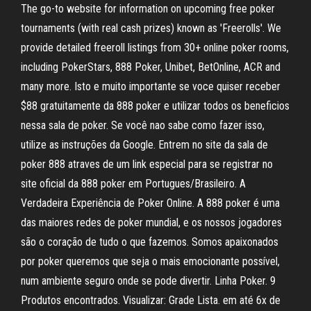
The go-to website for information on upcoming free poker
tournaments (with real cash prizes) known as 'Freerolls'. We
provide detailed freeroll listings from 30+ online poker rooms,
including PokerStars, 888 Poker, Unibet, BetOnline, ACR and
many more. Isto e muito importante se voce quiser receber
$88 gratuitamente da 888 poker e utilizar todos os beneficios
nessa sala de poker. Se você nao sabe como fazer isso,
utilize as instruções da Google. Entrem no site da sala de
poker 888 atraves de um link especial para se registrar no
site oficial da 888 poker em Portugues/Brasileiro. A
Verdadeira Experiência de Poker Online. A 888 poker é uma
das maiores redes de poker mundial, e os nossos jogadores
são o coração de tudo o que fazemos. Somos apaixonados
por poker queremos que seja o mais emocionante possível,
num ambiente seguro onde se pode divertir. Linha Poker. 9
Produtos encontrados. Visualizar: Grade Lista. em até 6x de