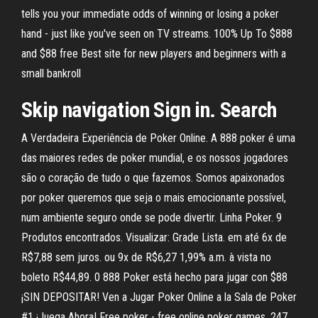
tells you your immediate odds of winning or losing a poker
hand - just like you've seen on TV streams. 100% Up To $888
and $88 free Best site for new players and beginners with a
small bankroll
Skip navigation Sign in. Search
A Verdadeira Experiência de Poker Online. A 888 poker é uma
das maiores redes de poker mundial, e os nossos jogadores
são o coração de tudo o que fazemos. Somos apaixonados
por poker queremos que seja o mais emocionante possível,
num ambiente seguro onde se pode divertir. Linha Poker. 9
Produtos encontrados. Visualizar: Grade Lista. em até 6x de
R$7,88 sem juros. ou 9x de R$6,27 1,99% a.m. à vista no
boleto R$44,89. 0 888 Poker está hecho para jugar con $88
¡SIN DEPOSITAR! Ven a Jugar Poker Online a la Sala de Poker
#1 ¡Juega Ahora! Free poker - free online poker games. 247