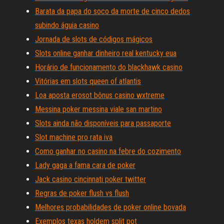
Barata da papa do soco da morte de cinco dedos
subindo águia casino
Jornada de slots de códigos mágicos
Slots online ganhar dinheiro real kentucky eua
Horário de funcionamento do blackhawk casino
Vitórias em slots queen of atlantis
Loa aposta erosot bônus casino wxtreme
Messina poker messina viale san martino
Slots ainda não disponíveis para passaporte
Slot machine pro rata iva
Como ganhar no casino na febre do cozimento
Lady gaga a fama cara de poker
Jack casino cincinnati poker twitter
Regras de poker flush vs flush
Melhores probabilidades de poker online bovada
Exemplos texas holdem split pot