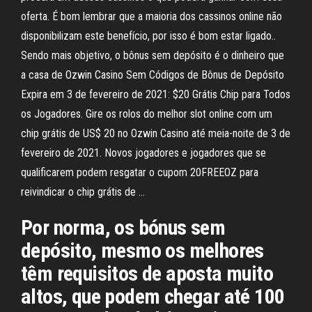
oferta. É bom lembrar que a maioria dos cassinos online não
disponibilizam este benefício, por isso é bom estar ligado..
Sendo mais objetivo, o bônus sem depósito é o dinheiro que
a casa de Ozwin Casino Sem Códigos de Bônus de Depósito
Expira em 3 de fevereiro de 2021: $20 Grátis Chip para Todos
os Jogadores. Gire os rolos do melhor slot online com um
chip grátis de US$ 20 no Ozwin Casino até meia-noite de 3 de
fevereiro de 2021. Novos jogadores e jogadores que se
qualificarem podem resgatar o cupom 20FREEOZ para
reivindicar o chip grátis de …
Por norma, os bónus sem
depósito, mesmo os melhores
têm requisitos de aposta muito
altos, que podem chegar até 100