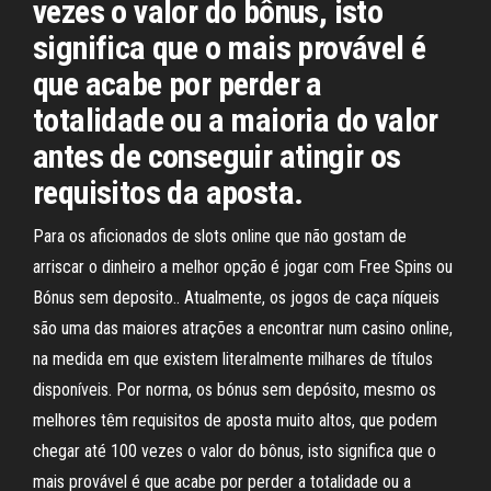
vezes o valor do bônus, isto
significa que o mais provável é
que acabe por perder a
totalidade ou a maioria do valor
antes de conseguir atingir os
requisitos da aposta.
Para os aficionados de slots online que não gostam de
arriscar o dinheiro a melhor opção é jogar com Free Spins ou
Bónus sem deposito.. Atualmente, os jogos de caça níqueis
são uma das maiores atrações a encontrar num casino online,
na medida em que existem literalmente milhares de títulos
disponíveis. Por norma, os bónus sem depósito, mesmo os
melhores têm requisitos de aposta muito altos, que podem
chegar até 100 vezes o valor do bônus, isto significa que o
mais provável é que acabe por perder a totalidade ou a