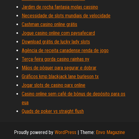
Jardim de rocha fantasia molas cassino
Necessidade de slots mundiais de velocidade
Cashman casino online grátis
Jogue casino online com paysafecard
Download grátis de lucky lady slots
Agência de receita canadense renda de jogo
Terça-feira gorda casino rainhas ny
Mãos de pôquer para segurar e dobrar
Gráficos kmp blackjack lane burleson tx
Jogar slots de casino parx online
Casino online sem café de bônus de depósito para os
eua
Quads de poker vs straight flush
Proudly powered by
WordPress
|
Theme:
Envo Magazine