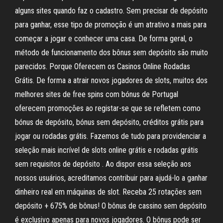
alguns sites quando faz o cadastro. Sem precisar de depósito
para ganhar, esse tipo de promoção é um atrativo a mais para
começar a jogar e conhecer uma casa. De forma geral, o
método de funcionamento dos bônus sem depósito são muito
parecidos. Porque Oferecem os Casinos Online Rodadas
Grátis. De forma a atrair novos jogadores de slots, muitos dos
melhores sites de free spins com bónus de Portugal
oferecem promoções ao registar-se que se refletem como
bónus de depósito, bónus sem depósito, créditos grátis para
jogar ou rodadas grátis. Fazemos de tudo para providenciar a
seleção mais incrível de slots online grátis e rodadas grátis
sem requisitos de depósito . Ao dispor essa seleção aos
nossos usuários, acreditamos contribuir para ajudá-lo a ganhar
dinheiro real em máquinas de slot. Receba 25 rotações sem
depósito + 675% de bônus! O bônus de cassino sem depósito
é exclusivo apenas para novos jogadores. O bônus pode ser